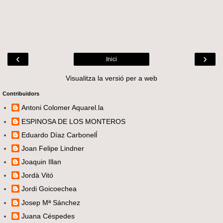
‹
›
Inici
Visualitza la versió per a web
Contribuïdors
Antoni Colomer Aquarel.la
ESPINOSA DE LOS MONTEROS
Eduardo Díaz Carbonelĺ
Joan Felipe Lindner
Joaquin Illan
Jordà Vitó
Jordi Goicoechea
Josep Mª Sánchez
Juana Céspedes